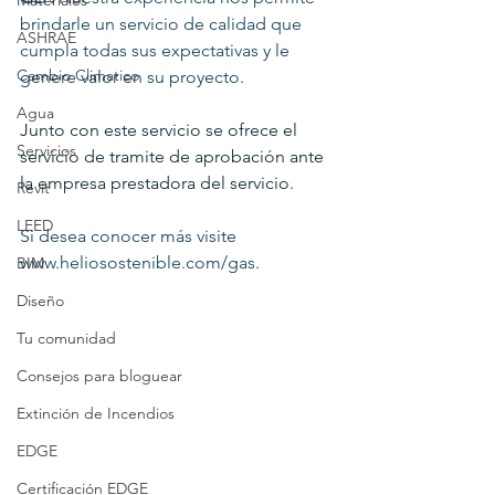
Materiales
brindarle un servicio de calidad que 
ASHRAE
cumpla todas sus expectativas y le 
Cambio Climatico
genere valor en su proyecto.
Agua
Junto con este servicio se ofrece el 
Servicios
servicio de tramite de aprobación ante 
la empresa prestadora del servicio.
Revit
LEED
Si desea conocer más visite 
www.heliosostenible.com/gas.
BIM
Diseño
Tu comunidad
Consejos para bloguear
Extinción de Incendios
EDGE
Certificación EDGE