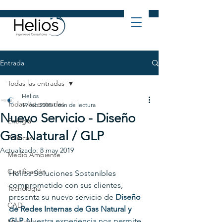
Entrada
Todas las entradas
Helios
Todas las entradas
19 feb 2018
1 min de lectura
Nuevo Servicio - Diseño
Energía
Gas Natural / GLP
Politicas
Actualizado:
8 may 2019
Medio Ambiente
Certificación
Helios Soluciones Sostenibles 
comprometido con sus clientes, 
Tecnología
presenta su nuevo servicio de 
Diseño 
CAD
de Redes Internas de Gas Natural y 
GLP. 
Nuestra experiencia nos permite 