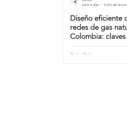
hace 4 días
5 min de lectur
Diseño eficiente 
redes de gas natu
Colombia: claves
un sistema segur
funcional
Ubicación:
Teléfo
Carrera 18A No. 150-42
(+57) 
Centro Empresarial C-150
(+57) 
Bogotá, Colombia
(+57) 
Email:
comercial@helios.com.co
Horari
contacto@helios.com.co
L-V 8: