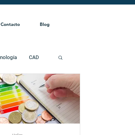
Contacto
Blog
nología
CAD
EED
BIM
EDGE
Helios