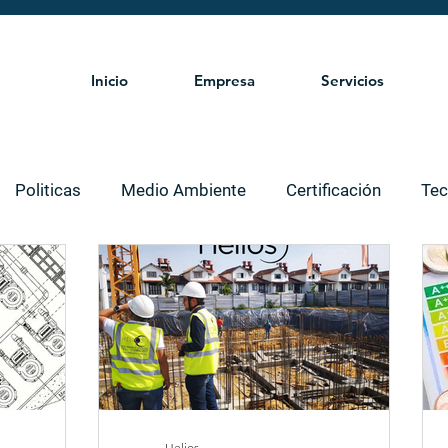
Inicio
Empresa
Servicios
Politicas
Medio Ambiente
Certificación
Tec
Cambio Climatico
Agua
Servicios
Revit
L
Consejos para bloguear
Extinción de Incendios
tividad
Resolución
COVID
Helios