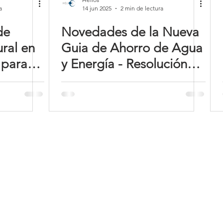
a
14 jun 2025
2 min de lectura
de
Novedades de la Nueva
ral en
Guia de Ahorro de Agua
 para
y Energía - Resolución
o y
194 de 2025 de
Ministerio de Vivienda
Servicios:
no:
Diseño Hidrosanitario
315 326 2900
Diseño Redes Gas
313 813 4848
Diseño Redes Contra Incendio
601 539 0312
Auditoría Hídrica
Construcción Sostenible
Construcción Redes Hidrosanitarias
o
Construcción Redes Contra Incendio
30-17:00