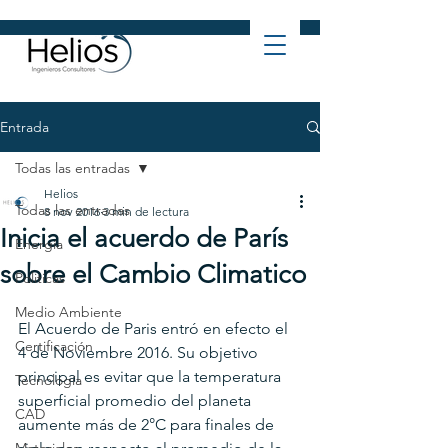
Entrada
Todas las entradas
Helios
Todas las entradas
8 nov 2016
3 min de lectura
Inicia el acuerdo de París
Energía
sobre el Cambio Climatico
Politicas
Medio Ambiente
El Acuerdo de Paris entró en efecto el 
Certificación
4 de Noviembre 2016. Su objetivo 
principal es evitar que la temperatura 
Tecnología
superficial promedio del planeta 
CAD
aumente más de 2°C para finales de 