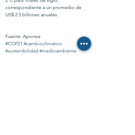
2°C para finales de siglo, 
correspondiente a un promedio de 
US$ 2.5 billones anuales.
Fuente: Aporrea
#COP21
#cambioclimatico
#sostenibilidad
#medioambiente
#AcuerdodeParis
Energía
Politicas
Medio Ambiente
Ver todo
Entradas recientes