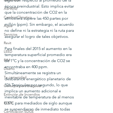
Materiales
siglo con respecto al promedio de la 
época preindustrial. Esto implica evitar 
ASHRAE
que la concentración de CO2 en la 
Cambio Climatico
atmósfera supere las 450 partes por 
millón (ppm). Sin embargo, el acuerdo 
Agua
no define ni la estrategia ni la ruta para 
Servicios
asegurar el logro de tales objetivos.
Revit
Para finales del 2015 el aumento en la 
LEED
temperatura superficial promedio era 
BIM
de 1°C y la concentración de CO2 se 
encontraba en 400 ppm. 
Diseño
Simultáneamente se registra un 
Tu comunidad
desbalance energético planetario de 
326 Terajoules por segundo, lo que 
Consejos para bloguear
implica un aumento adicional e 
Extinción de Incendios
inevitable de temperatura de al menos 
EDGE
0.5°C para mediados de siglo aunque 
se suspendieran de inmediato todas 
Certificación EDGE